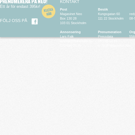
KONTAKT
Ett år för endast 395kr!
Post
Besök
Magasinet Neo
Kungsgatan 60
red
Box 130 28
111 22 Stockholm
08-
FÖLJ OSS PÅ
103 01 Stockholm
Annonsering
Prenumeration
Org
Lars Falk
Pressdata
556
larsfalk@falkmedia.eu
08-799 63 64
070-686 35 35
© 2026 Magasinet Neo