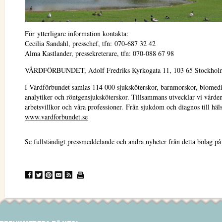
För ytterligare information kontakta:
Cecilia Sandahl, presschef, tfn: 070-687 32 42
Alma Kastlander, pressekreterare, tfn: 070-088 67 98
VÅRDFÖRBUNDET, Adolf Fredriks Kyrkogata 11, 103 65 Stockhol
I Vårdförbundet samlas 114 000 sjuksköterskor, barnmorskor, biomed
analytiker och röntgensjuksköterskor. Tillsammans utvecklar vi vården
arbetsvillkor och våra professioner. Från sjukdom och diagnos till häl
www.vardforbundet.se
Se fullständigt pressmeddelande och andra nyheter från detta bolag p