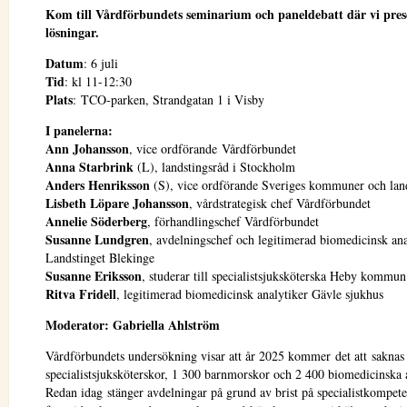
Kom till Vårdförbundets seminarium och paneldebatt där vi pres
lösningar.
Datum
: 6 juli
Tid
: kl 11-12:30
Plats
: TCO-parken, Strandgatan 1 i Visby
I panelerna:
Ann Johansson
, vice ordförande Vårdförbundet
Anna Starbrink
(L), landstingsråd i Stockholm
Anders Henriksson
(S), vice ordförande Sveriges kommuner och lan
Lisbeth Löpare Johansson
, vårdstrategisk chef Vårdförbundet
Annelie Söderberg
, förhandlingschef Vårdförbundet
Susanne Lundgren
, avdelningschef och legitimerad biomedicinsk ana
Landstinget Blekinge
Susanne Eriksson
, studerar till specialistsjuksköterska Heby kommun
Ritva Fridell
, legitimerad biomedicinsk analytiker Gävle sjukhus
Moderator: Gabriella Ahlström
Vårdförbundets undersökning visar att år 2025 kommer det att saknas
specialistsjuksköterskor, 1 300 barnmorskor och 2 400 biomedicinska a
Redan idag stänger avdelningar på grund av brist på specialistkompete