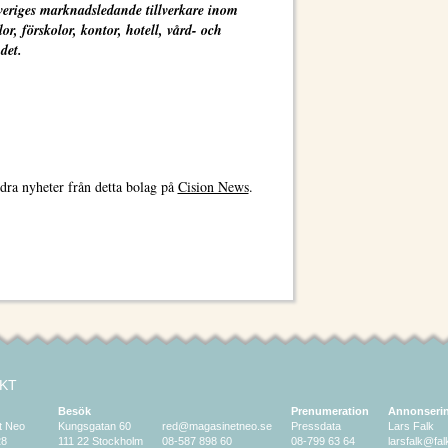
veriges marknadsledande tillverkare inom
, förskolor, kontor, hotell, vård- och
det.
dra nyheter från detta bolag på
Cision News
.
KT
Besök
Prenumeration
Annonseri
t Neo
Kungsgatan 60
red@magasinetneo.se
Pressdata
Lars Falk
28
111 22 Stockholm
08-587 898 60
08-799 63 64
larsfalk@fa