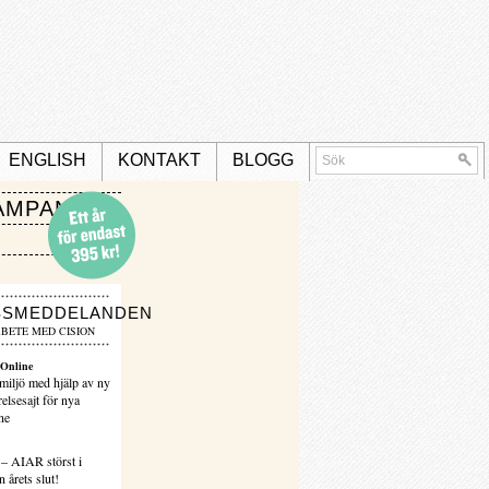
ENGLISH
KONTAKT
BLOGG
AMPANJ
SSMEDDELANDEN
BETE MED CISION
Online
miljö med hjälp av ny
elsesajt för nya
ne
 – AIAR störst i
 årets slut!