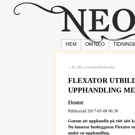
HEM
OM NEO
TIDNING
« Se alla pressmeddelanden
FLEXATOR UTBIL
UPPHANDLING ME
Flexator
Publicerad 2017-05-08 06:30
Genom att upphandla på rätt sätt k
Nu lanserar husbyggaren Flexator en
under en upphandling.