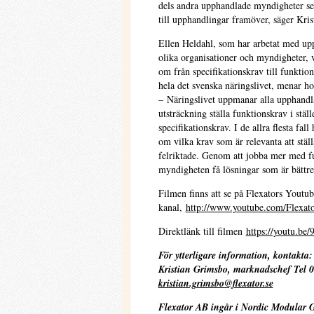
dels andra upphandlade myndigheter se
till upphandlingar framöver, säger Kri
Ellen Heldahl, som har arbetat med up
olika organisationer och myndigheter, vi
om från specifikationskrav till funktio
hela det svenska näringslivet, menar ho
– Näringslivet uppmanar alla upphandla
utsträckning ställa funktionskrav i stä
specifikationskrav. I de allra flesta fa
om vilka krav som är relevanta att stäl
felriktade. Genom att jobba mer med f
myndigheten få lösningar som är bättre
Filmen finns att se på Flexators Youtub
kanal,
http://www.youtube.com/Flexa
Direktlänk till filmen
https://youtu.
För ytterligare information, kontakta:
Kristian Grimsbo
, marknadschef Tel 0
kristian.grimsbo@flexator.se
Flexator AB ingår i Nordic Modular 