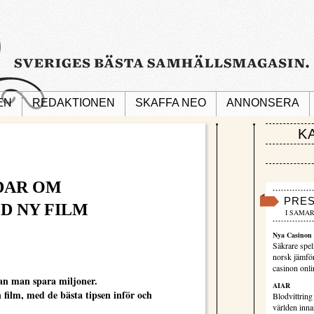
EN
REDAKTIONEN
SKAFFA NEO
ANNONSERA
K
DAR OM
PRE
D NY FILM
I SAMAR
Nya Casinon 
Säkrare spel
norsk jämför
casinon onli
an man spara miljoner.
AIAR
 film, med de bästa tipsen inför och
Blodvittring
världen innan