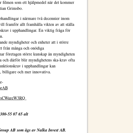
r filmen som ett hjälpmedel när det kommer
stian Grimsbo.
phandlingar i närmare två decennier inom
ll framför allt framhålla vikten av att ställa
nskrav i upphandlingar. En viktig fråga för
n.
nde myndigheter och enheter att i större
llet från många och onödiga
ll har företagen större kunskap än myndigheten
la och därför blir myndighetens ska-krav ofta
unktionskrav i upphandlingar kan
, billigare och mer innovativa.
e-
torAB
be/9sCWureW3RQ
380-55 07 65 alt
Group AB som ägs av Nalka Invest AB.