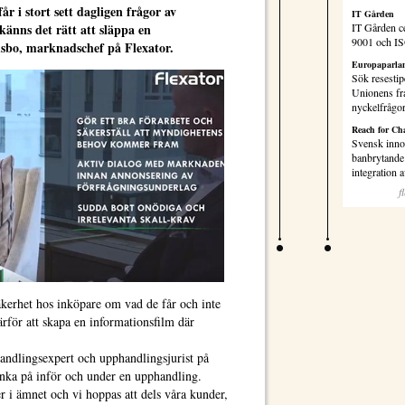
år i stort sett dagligen frågor av
IT Gården
änns det rätt att släppa en
IT Gården ce
9001 och I
msbo, marknadschef på Flexator.
Europaparlam
Sök resestip
Unionens fr
nyckelfrågo
Reach for Ch
Svensk inno
banbrytande 
integration
f
säkerhet hos inköpare om vad de får och inte
rför att skapa en informationsfilm där
handlingsexpert och upphandlingsjurist på
nka på inför och under en upphandling.
er i ämnet och vi hoppas att dels våra kunder,