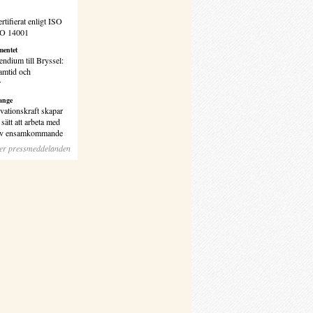
rtifierat enligt ISO
SO 14001
entet
endium till Bryssel:
amtid och
r
ange
vationskraft skapar
sätt att arbeta med
 av ensamkommande
ler pressmeddelanden