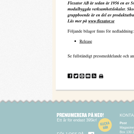
Flexator AB är sedan år 1956 en av S
modulbyggda verksamhetslokaler. Skolor
gruppboende är en del av produktutbu
Läs mer på
www.flexator.se
Följande bilagor finns för nedladdning:
Release
Se fullständigt pressmeddelande och an
KONTA
Ett år för endast 395kr!
Post
Magasine
Box 130 