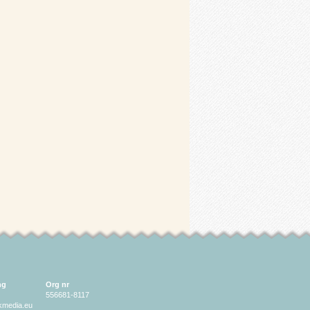
ng
Org nr
556681-8117
lkmedia.eu