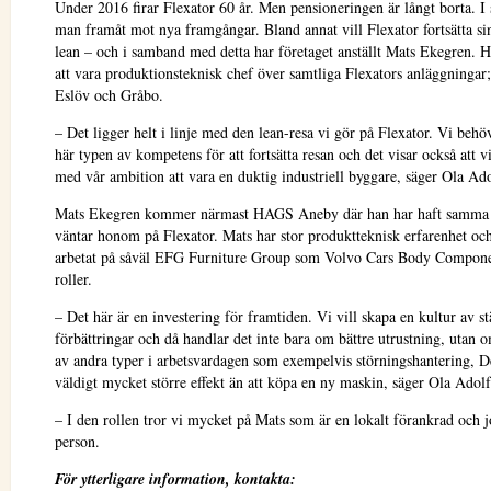
Under 2016 firar Flexator 60 år. Men pensioneringen är långt borta. I s
man framåt mot nya framgångar. Bland annat vill Flexator fortsätta si
lean – och i samband med detta har företaget anställt Mats Ekegren.
att vara produktionsteknisk chef över samtliga Flexators anläggningar
Eslöv och Gråbo.
– Det ligger helt i linje med den lean-resa vi gör på Flexator. Vi behö
här typen av kompetens för att fortsätta resan och det visar också att v
med vår ambition att vara en duktig industriell byggare, säger Ola Ad
Mats Ekegren kommer närmast HAGS Aneby där han har haft samma 
väntar honom på Flexator. Mats har stor produktteknisk erfarenhet och
arbetat på såväl EFG Furniture Group som Volvo Cars Body Componen
roller.
– Det här är en investering för framtiden. Vi vill skapa en kultur av s
förbättringar och då handlar det inte bara om bättre utrustning, utan 
av andra typer i arbetsvardagen som exempelvis störningshantering, De
väldigt mycket större effekt än att köpa en ny maskin, säger Ola Adolf
– I den rollen tror vi mycket på Mats som är en lokalt förankrad och 
person.
För ytterligare information, kontakta: