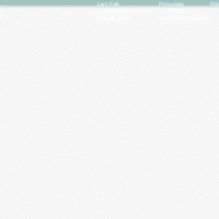
Lars Falk
Pressdata
556
larsfalk@falkmedia.eu
08-799 63 64
070-686 35 35
© 2026 Magasinet Neo