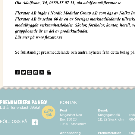
Ola Adolfsson
, Vd, 0380-55 07 13, ola.adolfsson@flexator.se
Flexator AB ingår i Nordic Modular Group AB som ägs av Nalka In
Flexator AB är sedan 60 år en av Sveriges marknadsledande tillver
modulbyggda verksamhetslokaler. Skolor, förskolor, kontor, hotell, v
gruppboende är en del av produktutbudet.
Läs mer på
www.flexator.se
Se fullständigt pressmeddelande och andra nyheter från detta bolag p
KONTAKT
Ett år för endast 395kr!
Post
Besök
Magasinet Neo
Kungsgatan 60
red
Box 130 28
111 22 Stockholm
08-
FÖLJ OSS PÅ
103 01 Stockholm
Annonsering
Prenumeration
Org