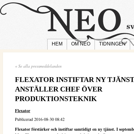
HEM
OM NEO
TIDNINGEN
« Se alla pressmeddelanden
FLEXATOR INSTIFTAR NY TJÄNST
ANSTÄLLER CHEF ÖVER
PRODUKTIONSTEKNIK
Flexator
Publicerad 2016-08-30 08:42
Flexator förstärker och instiftar samtidigt en ny tjänst. I septem