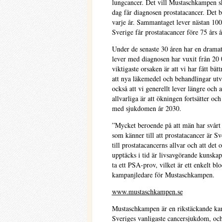
lungcancer. Det vill Mustaschkampen sk
dag får diagnosen prostatacancer. Det 
varje år. Sammantaget lever nästan 10
Sverige får prostatacancer före 75 års å
Under de senaste 30 åren har en drama
lever med diagnosen har vuxit från 20 
viktigaste orsaken är att vi har fått bä
att nya läkemedel och behandlingar utv
också att vi generellt lever längre och a
allvarliga är att ökningen fortsätter o
med sjukdomen år 2030.
”Mycket beroende på att män har svårt 
som känner till
att prostatacancer är S
till prostatacancerns allvar och att det
upptäcks i tid är livsavgörande kunskap
ta ett PSA-prov, vilket är ett enkelt bl
kampanjledare för Mustaschkampen.
www.mustaschkampen.se
Mustaschkampen är en rikstäckande ka
Sveriges vanligaste cancersjukdom, och