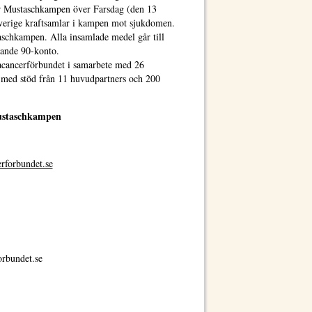
ar Mustaschkampen över Farsdag (den 13
Sverige kraftsamlar i kampen mot sjukdomen.
aschkampen. Alla insamlade medel går till
rande 90-konto.
acancerförbundet i samarbete med 26
h med stöd från 11 huvudpartners och 200
ustaschkampen
erforbundet.se
rbundet.se