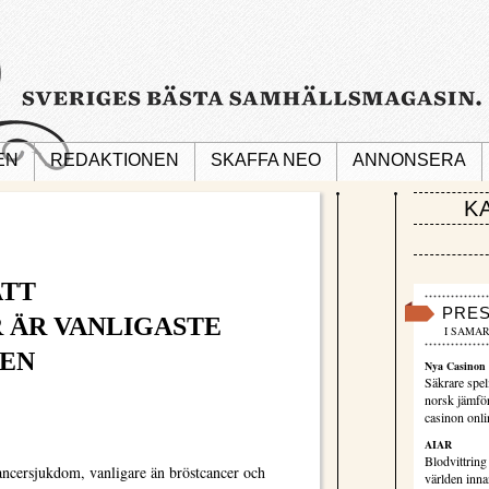
EN
REDAKTIONEN
SKAFFA NEO
ANNONSERA
K
ATT
PRE
 ÄR VANLIGASTE
I SAMAR
EN
Nya Casinon 
Säkrare spel
norsk jämför
casinon onli
AIAR
Blodvittring
cancersjukdom, vanligare än bröstcancer och
världen innan