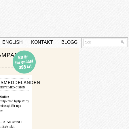
ENGLISH
KONTAKT
BLOGG
AMPANJ
SSMEDDELANDEN
BETE MED CISION
Online
miljö med hjälp av ny
elsesajt för nya
ne
 – AIAR störst i
 årets slut!