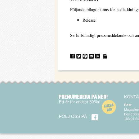
Följande bilagor finns för nedladdning:
Release
Se fullständigt pressmeddelande och an
KONTA
Ett år för endast 395kr!
Post
Magasine
Box 130 
FÖLJ OSS PÅ
103 01 S