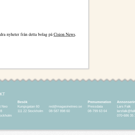
dra nyheter från detta bolag på
Cision News
.
KT
Besök
Prenumeration
Annonseri
t Neo
Kungsgatan 60
red@magasinetneo.se
Pressdata
Lars Falk
28
111 22 Stockholm
08-587 898 60
08-799 63 64
larsfalk@fa
tockholm
070-686 35 