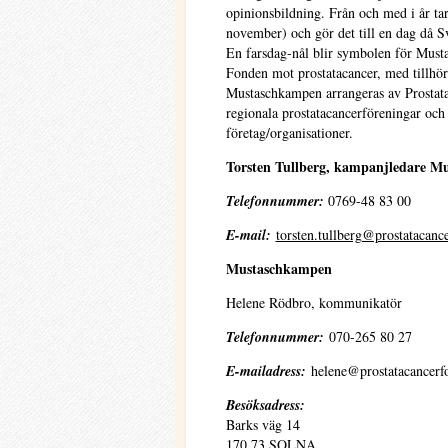
opinionsbildning. Från och med i år t
november) och gör det till en dag då 
En farsdag-nål blir symbolen för Must
Fonden mot prostatacancer, med tillhö
Mustaschkampen arrangeras av Prostat
regionala prostatacancerföreningar oc
företag/organisationer.
Torsten Tullberg, kampanjledare M
Telefonnummer:
0769-48 83 00
E-mail:
torsten.tullberg@prostatacanc
Mustaschkampen
Helene Rödbro, kommunikatör
Telefonnummer:
070-265 80 27
E-mailadress:
helene@prostatacancerfo
Besöksadress:
Barks väg 14
170 73 SOLNA