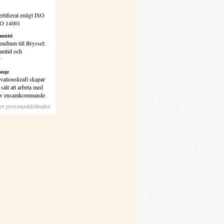
rtifierat enligt ISO
SO 14001
entet
endium till Bryssel:
amtid och
r
ange
vationskraft skapar
sätt att arbeta med
 av ensamkommande
ler pressmeddelanden