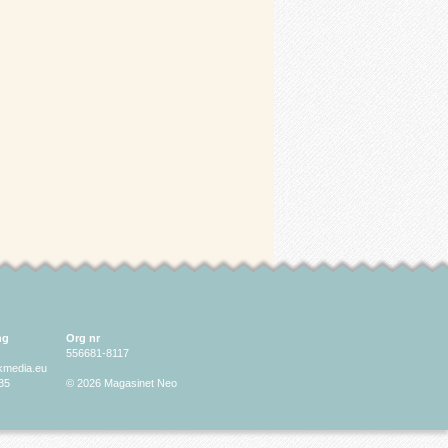
ng
Org nr
556681-8117
lkmedia.eu
35
© 2026 Magasinet Neo