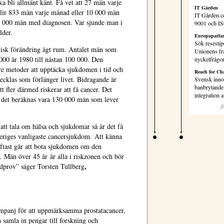
a bli allmänt känt. Få vet att 27 män varje
IT Gården
blir 833 män varje månad eller 10 000 män
IT Gården ce
0 000 män med diagnosen. Var sjunde man i
9001 och I
lder.
Europaparlam
Sök resestip
tisk förändring ägt rum. Antalet män som
Unionens fr
000 år 1980 till nästan 100 000. Den
nyckelfrågo
ttre metoder att upptäcka sjukdomen i tid och
Reach for Ch
ecklas som förlänger livet. Bidragande är
Svensk inno
banbrytande 
tt fler därmed riskerar att få cancer. Det
integration
ch det beräknas vara 130 000 män som lever
f
att tala om hälsa och sjukdomar så är det få
veriges vanligaste cancersjukdom. Att känna
 oftast går att bota sjukdomen om den
. Män över 45 år är alla i riskzonen och bör
,
odprov”
säger Torsten Tullberg
mpanj för att uppmärksamma prostatacancer,
 samla in pengar till forskning och