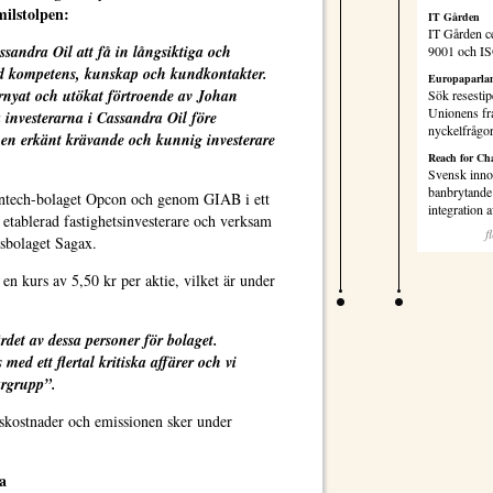
ilstolpen:
IT Gården
IT Gården ce
assandra Oil att få in långsiktiga och
9001 och I
ed kompetens, kunskap och kundkontakter.
Europaparlam
förnyat och utökat förtroende av Johan
Sök resestip
Unionens fr
 investerarna i Cassandra Oil före
nyckelfrågo
 en erkänt krävande och kunnig investerare
Reach for Ch
Svensk inno
banbrytande 
entech-bolaget Opcon och genom GIAB i ett
integration
 etablerad fastighetsinvesterare och verksam
f
tsbolaget Sagax.
en kurs av 5,50 kr per aktie, vilket är under
rdet av dessa personer för bolaget.
med ett flertal kritiska affärer och vi
argrupp”.
nskostnader och emissionen sker under
.
a