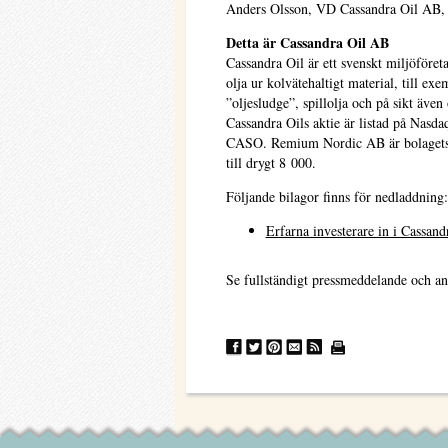
Anders Olsson, VD Cassandra Oil AB, 
Detta är Cassandra Oil AB
Cassandra Oil är ett svenskt miljöföre
olja ur kolvätehaltigt material, till exe
”oljesludge”, spillolja och på sikt även 
Cassandra Oils aktie är listad på Nas
CASO. Remium Nordic AB är bolagets ce
till drygt 8 000.
Följande bilagor finns för nedladdning:
Erfarna investerare in i Cassand
Se fullständigt pressmeddelande och an