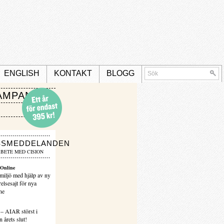
ENGLISH
KONTAKT
BLOGG
AMPANJ
SSMEDDELANDEN
BETE MED CISION
Online
miljö med hjälp av ny
elsesajt för nya
ne
 – AIAR störst i
 årets slut!