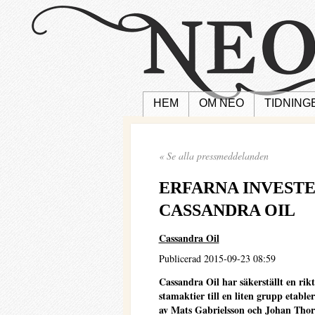
HEM
OM NEO
TIDNING
« Se alla pressmeddelanden
ERFARNA INVESTE
CASSANDRA OIL
Cassandra Oil
Publicerad 2015-09-23 08:59
Cassandra Oil har säkerställt en ri
stamaktier till en liten grupp etabl
av Mats Gabrielsson och Johan Thore