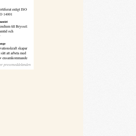
rtifierat enligt ISO
SO 14001
entet
endium till Bryssel:
amtid och
r
ange
vationskraft skapar
sätt att arbeta med
 av ensamkommande
ler pressmeddelanden