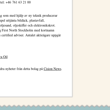
tel: +46 761 63 21 00
tag som med hjälp av ny teknik producerar
mpel uttjänta bildäck, plastavfall,
oljesand, oljeskiffer och elektronikskrot.
daq First North Stockholm med kortnamn
rtified adviser. Antalet aktieägare uppgår
ra Oil
dra nyheter från detta bolag på
Cision News
.