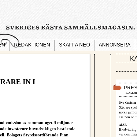
EN
REDAKTIONEN
SKAFFA NEO
ANNONSERA
K
RARE IN I
PRE
I SAMAR
Nya Casinon 
Säkrare spel
norsk jämför
casinon onli
ktad emission av sammantaget 3 miljoner
AIAR
erade investerare huvudsakligen bestående
Blodvittring
ll. Bolagets Styrelseordförande Finn
världen innan