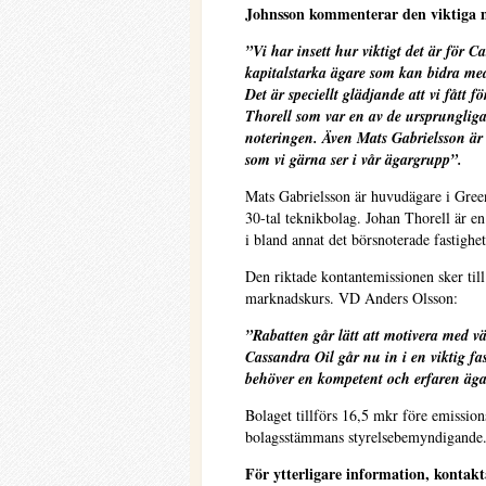
Johnsson kommenterar den viktiga m
”Vi har insett hur viktigt det är för C
kapitalstarka ägare som kan bidra m
Det är speciellt glädjande att vi fått 
Thorell som var en av de ursprungliga
noteringen. Även Mats Gabrielsson är
som vi gärna ser i vår ägargrupp”.
Mats Gabrielsson är huvudägare i Gre
30-tal teknikbolag. Johan Thorell är en
i bland annat det börsnoterade fastighe
Den riktade kontantemissionen sker till 
marknadskurs. VD Anders Olsson:
”Rabatten går lätt att motivera med vä
Cassandra Oil går nu in i en viktig fas 
behöver en kompetent och erfaren äg
Bolaget tillförs 16,5 mkr före emissio
bolagsstämmans styrelsebemyndigande
För ytterligare information, kontakt