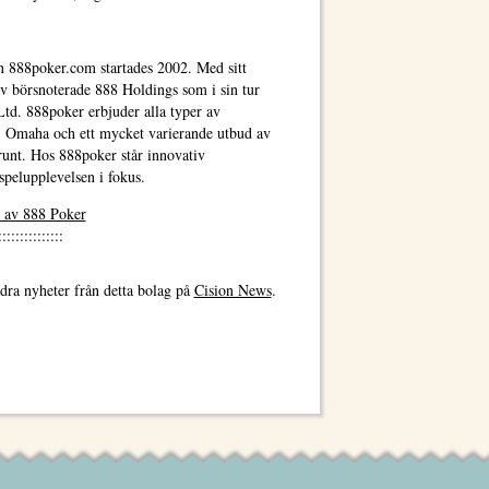
en 888poker.com startades 2002. Med sitt
av börsnoterade 888 Holdings som i sin tur
Ltd. 888poker erbjuder alla typer av
m, Omaha och ett mycket varierande utbud av
runt. Hos 888poker står innovativ
 spelupplevelsen i fokus.
 av 888 Poker
:::::::::::::::
dra nyheter från detta bolag på
Cision News
.