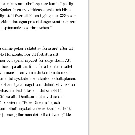
höver ha som fotbollsspelare kan hjälpa dig
8poker är en av världens största och bästa
digt stolt över att bli en i gänget av 888poker
ckla mina egna pokertalanger samt inspirera
cket spännande pokerbranschen.“
a online poker
i slutet av förra året efter att
lo Horizonte. För att förbättra sitt
ner och spelar mycket för skojs skull. Att
 beror på att det finns flera likheter i sättet
illsammans är en vinnande kombination och
or alltid sysslade med utanför fotbollsplanen.
nsförmåga är något som definitivt krävs för
astade beslut tas kan det snabbt få
lora allt. Denílson pratar vidare om
ör sporterna, “Poker är en rolig och
 som fotboll mycket tankeverksamhet. Folk
 ju mer gillar man det, vilket även gällde
boll”.