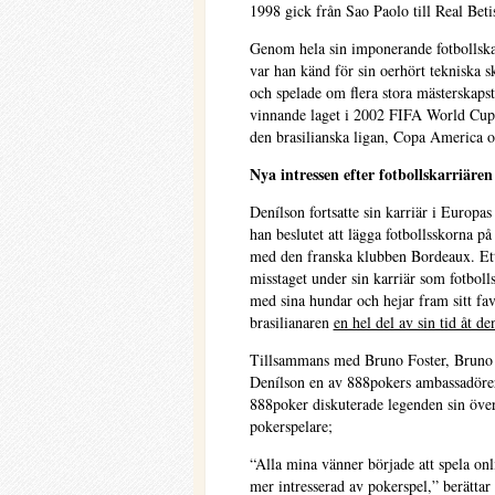
1998 gick från Sao Paolo till Real Beti
Genom hela sin imponerande fotbollskarr
var han känd för sin oerhört tekniska 
och spelade om flera stora mästerskapsti
vinnande laget i 2002 FIFA World Cup. 
den brasilianska ligan, Copa America 
Nya intressen efter fotbollskarriären
Denílson fortsatte sin karriär i Europas
han beslutet att lägga fotbollsskorna på
med den franska klubben Bordeaux. Ett 
misstaget under sin karriär som fotboll
med sina hundar och hejar fram sitt fav
brasilianaren
en hel del av sin tid åt d
Tillsammans med Bruno Foster, Bruno 
Denílson en av 888pokers ambassadörer
888poker diskuterade legenden sin över
pokerspelare;
“Alla mina vänner började att spela on
mer intresserad av pokerspel,” berättar