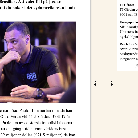
asilien. Att valet föll på just en
IT Gården
äntat då poker i det sydamerikanska landet
IT Gården ce
9001 och I
Europaparlam
Sök resestip
Unionens fr
nyckelfrågo
Reach for Ch
Svensk inno
banbrytande 
integration
f
le nära Sao Paolo. I hemorten inledde han
 Ouro Verde vid 11-års ålder. Blott 17 år
aolo, en av de största fotbollsklubbarna i
 att em gång i tiden vara världens bäst
 32 miljoner dollar (£21.5 miljoner) då han