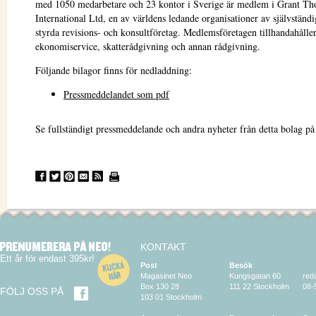
med 1050 medarbetare och 23 kontor i Sverige är medlem i Grant Th
International Ltd, en av världens ledande organisationer av självständ
styrda revisions- och konsultföretag. Medlemsföretagen tillhandahåller
ekonomiservice, skatterådgivning och annan rådgivning.
Följande bilagor finns för nedladdning:
Pressmeddelandet som pdf
Se fullständigt pressmeddelande och andra nyheter från detta bolag p
KONTAKT
Ett år för endast 395kr!
Post
Besök
Magasinet Neo
Kungsgatan 60
red
Box 130 28
111 22 Stockholm
08-
FÖLJ OSS PÅ
103 01 Stockholm