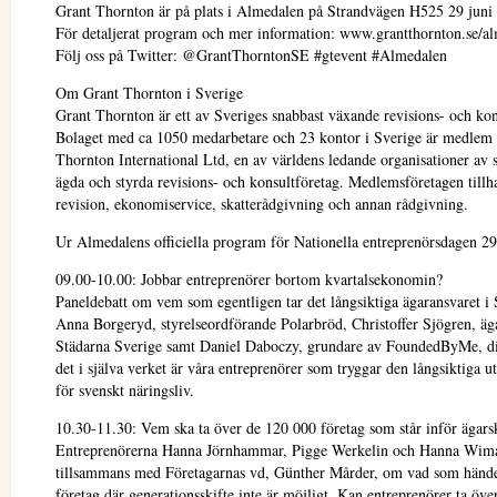
Grant Thornton är på plats i Almedalen på Strandvägen H525 29 juni -
För detaljerat program och mer information: www.grantthornton.se/a
Följ oss på Twitter: @GrantThorntonSE #gtevent #Almedalen
Om Grant Thornton i Sverige
Grant Thornton är ett av Sveriges snabbast växande revisions- och kon
Bolaget med ca 1050 medarbetare och 23 kontor i Sverige är medlem 
Thornton International Ltd, en av världens ledande organisationer av s
ägda och styrda revisions- och konsultföretag. Medlemsföretagen tillh
revision, ekonomiservice, skatterådgivning och annan rådgivning.
Ur Almedalens officiella program för Nationella entreprenörsdagen 29
09.00-10.00: Jobbar entreprenörer bortom kvartalsekonomin?
Paneldebatt om vem som egentligen tar det långsiktiga ägaransvaret i 
Anna Borgeryd, styrelseordförande Polarbröd, Christoffer Sjögren, äg
Städarna Sverige samt Daniel Daboczy, grundare av FoundedByMe, d
det i själva verket är våra entreprenörer som tryggar den långsiktiga u
för svenskt näringsliv.
10.30-11.30: Vem ska ta över de 120 000 företag som står inför ägars
Entreprenörerna Hanna Jörnhammar, Pigge Werkelin och Hanna Wima
tillsammans med Företagarnas vd, Günther Mårder, om vad som händ
företag där generationsskifte inte är möjligt. Kan entreprenörer ta öve