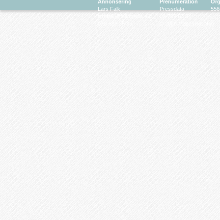
Annonsering
Prenumeration
Org
Lars Falk
Pressdata
556
larsfalk@falkmedia.eu
08-799 63 64
070-686 35 35
© 2026 Magasinet Neo