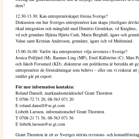
dem?
12.30-13.30: Kan entreprenörskapet förena Sverige?
Diskussion om hur Sveriges entreprenörer kan skapa ytterligare drivkr
ökad integration och mångfald med Dimitris Gioulekas, vd Knightec,
vd och grundare Hjärna Hjärta Cash, Maria Berghäll, ägare och grund
Value samt Kristian Andersson, grundare, ägare och vd Multimind.
15.00-16.00: Varför ska entreprenörer vilja investera i Sverige?
Jessica Polfjärd (M), Rasmus Ling (MP), Emil Källström (C), Mats P
och Jakob Forssmed (KD), diskuterar om politikerna är beredda att ge
entreprenörer de förutsättningar som behövs – eller om vi riskerar att
istället går på export.
För mer information kontakta:
Roland Dansell, marknadsområdeschef Grant Thornton
T 0706-72 71 20, 08-563 071 20
E roland.dansell@se.gt.com
Lisbeth Larsson, informationschef Grant Thornton
T 0708-21 71 56, 08-563 071 56
E lisbeth.larsson@se.gt.com
Grant Thornton är ett av Sveriges största revisions- och konsultföreta