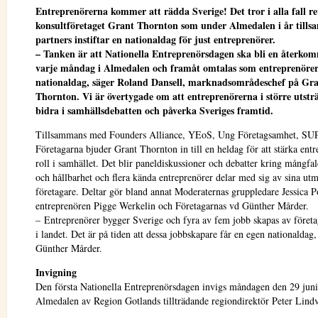
Entreprenörerna kommer att rädda Sverige! Det tror i alla fall re
konsultföretaget Grant Thornton som under Almedalen i år til
partners instiftar en nationaldag för just entreprenörer.
– Tanken är att Nationella Entreprenörsdagen ska bli en återk
varje måndag i Almedalen och framåt omtalas som entreprenöre
nationaldag, säger Roland Dansell, marknadsområdeschef på Gr
Thornton. Vi är övertygade om att entreprenörerna i större utst
bidra i samhällsdebatten och påverka Sveriges framtid.
Tillsammans med Founders Alliance, YEoS, Ung Företagsamhet, SU
Företagarna bjuder Grant Thornton in till en heldag för att stärka ent
roll i samhället. Det blir paneldiskussioner och debatter kring mångfal
och hållbarhet och flera kända entreprenörer delar med sig av sina u
företagare. Deltar gör bland annat Moderaternas gruppledare Jessica P
entreprenören Pigge Werkelin och Företagarnas vd Günther Mårder.
– Entreprenörer bygger Sverige och fyra av fem jobb skapas av föret
i landet. Det är på tiden att dessa jobbskapare får en egen nationaldag,
Günther Mårder.
Invigning
Den första Nationella Entreprenörsdagen invigs måndagen den 29 juni 
Almedalen av Region Gotlands tillträdande regiondirektör Peter Lindv