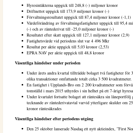
Hyresintäkterna uppgick till 248,8 (-) miljoner kronor
Driftnettot uppgick till 173,9 miljoner kronor (-)
Förvaltningsresultatet uppgick till 87,4 miljoner kronor (-1,1)
Värdeförändring av förvaltningsfastigheter uppgick till 95,4 m
(-) och av räntederivat till -25,0 miljoner kronor (-)
Resultatet efter skatt uppgick till 127,1 miljoner kronor (2,9)
Fastighetsvärde vid periodens slut var 4 496 Mkr
Resultat per aktie uppgick till 5,03 kronor (2,53)
EPRA NAV per aktie uppgick till 48,8 kronor
Väsentliga händelser under perioden
Under årets andra kvartal tillträdde bolaget två fastigheter för 
olika transaktioner omfattande totalt cirka 3 500 kvadratmeter.
En fastighet i Upplands-Bro om 2 200 kvadratmeter som förvä
tomställd i mars 2015 uthyrdes i sin helhet på ett 7-årigt hyresa
Under kvartalet fortsatte bolaget att räntesäkra sin låneportföl
tecknande av räntederivatavtal varvid ytterligare skulder om 2
kronor räntesäkrades
Väsentliga händelser efter periodens utgång
Den 25 oktober lanserade Nasdaq ett nytt aktieindex, ”First No