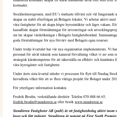
kostnader.
Stockholmsregionen, med EU´s starkaste tillväxt och väl fungerande n
skapar en stabil efterfrågan på Bolagets lokaler. Vi arbetar aktivt med 
våra fastigheter för att skapa högre hyresintäkter och lägre vakans. Ett
kassaflöde skapar förutsättningar för investeringar och utvecklingsproje
sin tur skapar värdeökningar i Bolagets fastighetsbestånd. Sammantage
goda förutsättningar för nya förvärv med Bolagets egna resurser.
Under tredje kvartalet har vår nya organisation implementerats. Vi ha
personal för såväl teknisk som kameral förvaltning vilket vi ser som en
strategisk kärnkompetens för att säkerställa en effektiv och kundnära f
våra hyresgäster och fastigheter.
Under årets sista kvartal inleder vi processen för flytt till Nasdaq Sto
huvudlista vilket blir ett av flera viktiga projekt för Bolaget under 20
För ytterligare information kontakta
Fredrik Brodin, verkställande direktör. Telefon 070-888 66 65,
fredrik.brodin@stendorren.se
eller besök
www.stendorren.se
Stendörren Fastigheter AB (publ) är ett fastighetsbolag aktivt inom 
lager och lätt industri. Stendörren
är noterat på First North Premie