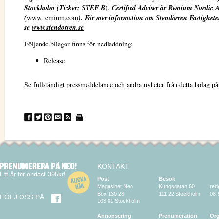
Stockholm
(Ticker: STEF B
).
Certified Adviser är Remium Nordic 
(
www.remium.com
). För mer information om Stendörren Fastighete
se
www.stendorren.se
Följande bilagor finns för nedladdning:
Release
Se fullständigt pressmeddelande och andra nyheter från detta bolag p
KONTAKT
Ett år för endast 395kr!
Post
Besök
Magasinet Neo
Kungsgatan 60
red
Box 130 28
111 22 Stockholm
08-
FÖLJ OSS PÅ
103 01 Stockholm
Annonsering
Prenumeration
Org