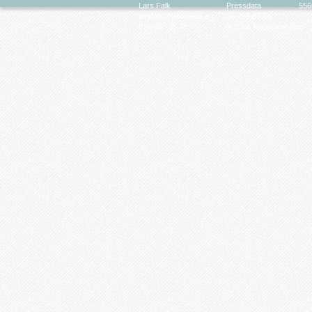
Lars Falk
Pressdata
556
larsfalk@falkmedia.eu
08-799 63 64
070-686 35 35
© 2026 Magasinet Neo