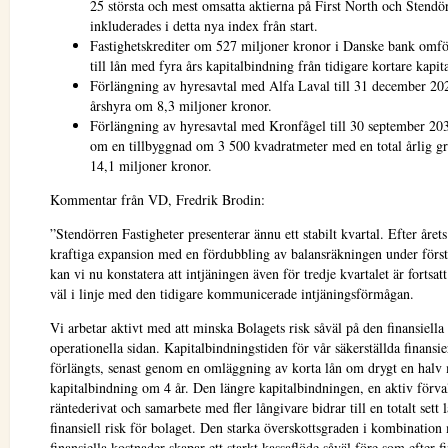
25 största och mest omsatta aktierna på First North och Stendö
inkluderades i detta nya index från start.
Fastighetskrediter om 527 miljoner kronor i Danske bank omf
till lån med fyra års kapitalbindning från tidigare kortare kapit
Förlängning av hyresavtal med Alfa Laval till 31 december 20
årshyra om 8,3 miljoner kronor.
Förlängning av hyresavtal med Kronfågel till 30 september 203
om en tillbyggnad om 3 500 kvadratmeter med en total årlig 
14,1 miljoner kronor.
Kommentar från VD, Fredrik Brodin:
”Stendörren Fastigheter presenterar ännu ett stabilt kvartal. Efter året
kraftiga expansion med en fördubbling av balansräkningen under först
kan vi nu konstatera att intjäningen även för tredje kvartalet är fortsatt
väl i linje med den tidigare kommunicerade intjäningsförmågan.
Vi arbetar aktivt med att minska Bolagets risk såväl på den finansiell
operationella sidan. Kapitalbindningstiden för vår säkerställda finansie
förlängts, senast genom en omläggning av korta lån om drygt en halv m
kapitalbindning om 4 år. Den längre kapitalbindningen, en aktiv förva
räntederivat och samarbete med fler långivare bidrar till en totalt sett 
finansiell risk för bolaget. Den starka överskottsgraden i kombination
finansiella kostnader skapar ett starkt kassaflöde såväl före som efter fi