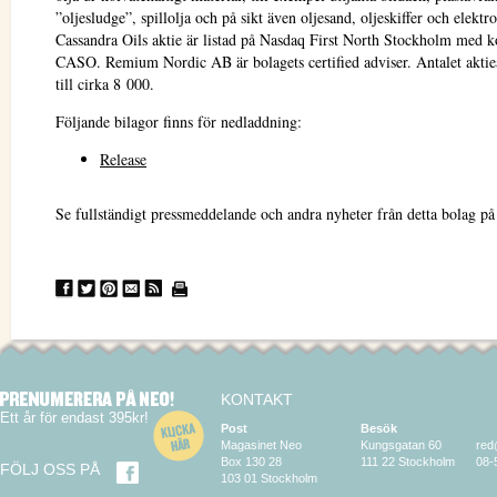
”oljesludge”, spillolja och på sikt även oljesand, oljeskiffer och elektr
Cassandra Oils aktie är listad på Nasdaq First North Stockholm med 
CASO. Remium Nordic AB är bolagets certified adviser. Antalet akti
till cirka 8 000.
Följande bilagor finns för nedladdning:
Release
Se fullständigt pressmeddelande och andra nyheter från detta bolag p
KONTAKT
Ett år för endast 395kr!
Post
Besök
Magasinet Neo
Kungsgatan 60
red
Box 130 28
111 22 Stockholm
08-
FÖLJ OSS PÅ
103 01 Stockholm