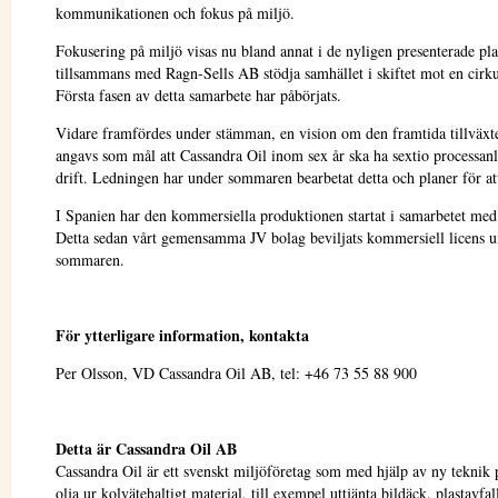
kommunikationen och fokus på miljö.
Fokusering på miljö visas nu bland annat i de nyligen presenterade pla
tillsammans med Ragn-Sells AB stödja samhället i skiftet mot en cirk
Första fasen av detta samarbete har påbörjats.
Vidare framfördes under stämman, en vision om den framtida tillväxte
angavs som mål att Cassandra Oil inom sex år ska ha sextio processan
drift. Ledningen har under sommaren bearbetat detta och planer för att
I Spanien har den kommersiella produktionen startat i samarbetet med
Detta sedan vårt gemensamma JV bolag beviljats kommersiell licens 
sommaren.
För ytterligare information, kontakta
Per Olsson, VD Cassandra Oil AB, tel: +46 73 55 88 900
Detta är Cassandra Oil AB
Cassandra Oil är ett svenskt miljöföretag som med hjälp av ny teknik
olja ur kolvätehaltigt material, till exempel uttjänta bildäck, plastavfal