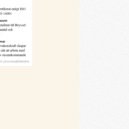
rtifierat enligt ISO
SO 14001
entet
endium till Bryssel:
amtid och
r
ange
vationskraft skapar
sätt att arbeta med
 av ensamkommande
ler pressmeddelanden