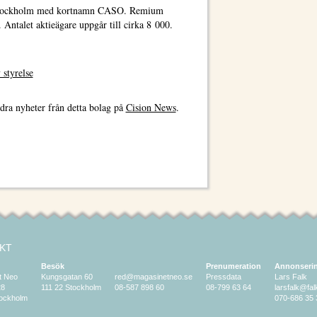
th Stockholm med kortnamn CASO. Remium
 Antalet aktieägare uppgår till cirka 8 000.
 styrelse
dra nyheter från detta bolag på
Cision News
.
KT
Besök
Prenumeration
Annonseri
t Neo
Kungsgatan 60
red@magasinetneo.se
Pressdata
Lars Falk
28
111 22 Stockholm
08-587 898 60
08-799 63 64
larsfalk@fa
tockholm
070-686 35 