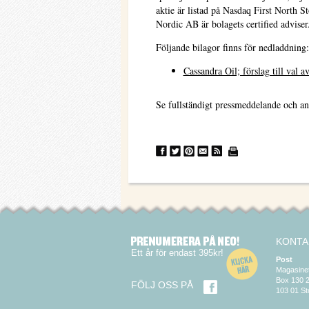
aktie är listad på Nasdaq First Nor
Nordic AB är bolagets certified adviser.
Följande bilagor finns för nedladdning:
Cassandra Oil; förslag till val av
Se fullständigt pressmeddelande och an
KONTA
Ett år för endast 395kr!
Post
Magasine
Box 130 
FÖLJ OSS PÅ
103 01 S