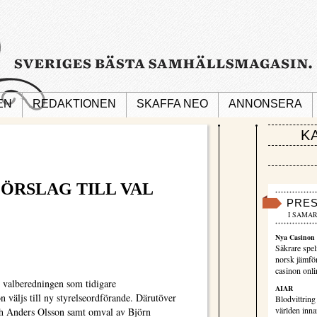
EN
REDAKTIONEN
SKAFFA NEO
ANNONSERA
K
FÖRSLAG TILL VAL
PRE
I SAMAR
Nya Casinon 
Säkrare spel
norsk jämför
casinon onli
valberedningen som tidigare
AIAR
 väljs till ny styrelseordförande. Därutöver
Blodvittring
världen innan
ch Anders Olsson samt omval av Björn