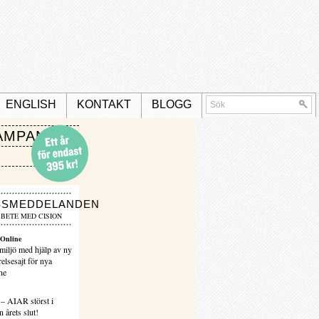
ENGLISH
KONTAKT
BLOGG
AMPANJ
SSMEDDELANDEN
BETE MED CISION
Online
miljö med hjälp av ny
elsesajt för nya
ne
 – AIAR störst i
 årets slut!