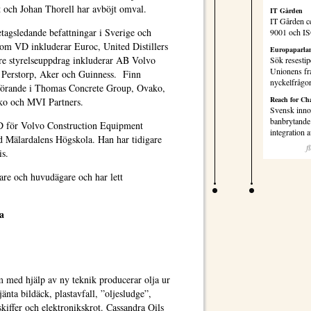
 och Johan Thorell har avböjt omval.
IT Gården
IT Gården ce
etagsledande befattningar i Sverige och
9001 och I
 som VD inkluderar Euroc, United Distillers
Europaparlam
re styrelseuppdrag inkluderar AB Volvo
Sök resestip
Unionens fr
, Perstorp, Aker och Guinness. Finn
nyckelfrågo
dförande i Thomas Concrete Group, Ovako,
Reach for Ch
o och MVI Partners.
Svensk inno
banbrytande 
VD för Volvo Construction Equipment
integration
 Mälardalens Högskola. Han har tidigare
f
is.
are och huvudägare och har lett
a
m med hjälp av ny teknik producerar olja ur
jänta bildäck, plastavfall, ”oljesludge”,
eskiffer och elektronikskrot. Cassandra Oils