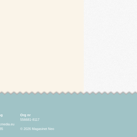
ng
Org nr
556681-8117
lkmedia.eu
35
© 2026 Magasinet Neo