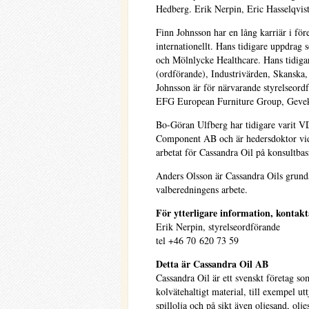
Hedberg. Erik Nerpin, Eric Hasselqvist
Finn Johnsson har en lång karriär i för
internationellt. Hans tidigare uppdrag
och Mölnlycke Healthcare. Hans tidiga
(ordförande), Industrivärden, Skanska
Johnsson är för närvarande styrelseor
EFG European Furniture Group, Gevek
Bo-Göran Ulfberg har tidigare varit 
Component AB och är hedersdoktor vid
arbetat för Cassandra Oil på konsultbas
Anders Olsson är Cassandra Oils grund
valberedningens arbete.
För ytterligare information, kontakt
Erik Nerpin, styrelseordförande
tel +46 70 620 73 59
Detta är Cassandra Oil AB
Cassandra Oil är ett svenskt företag so
kolvätehaltigt material, till exempel utt
spillolja och på sikt även oljesand, olj