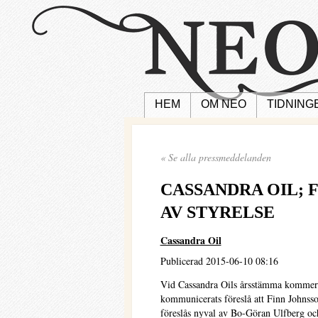
HEM
OM NEO
TIDNING
« Se alla pressmeddelanden
CASSANDRA OIL; 
AV STYRELSE
Cassandra Oil
Publicerad 2015-06-10 08:16
Vid Cassandra Oils årsstämma kommer 
kommunicerats föreslå att Finn Johnsson
föreslås nyval av Bo-Göran Ulfberg o