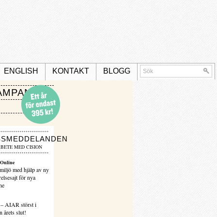
ENGLISH
KONTAKT
BLOGG
AMPANJ
SSMEDDELANDEN
BETE MED CISION
Online
miljö med hjälp av ny
elsesajt för nya
ne
 – AIAR störst i
 årets slut!