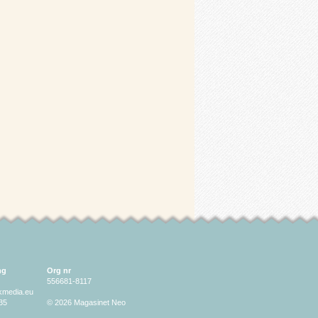
ng
Org nr
556681-8117
lkmedia.eu
35
© 2026 Magasinet Neo