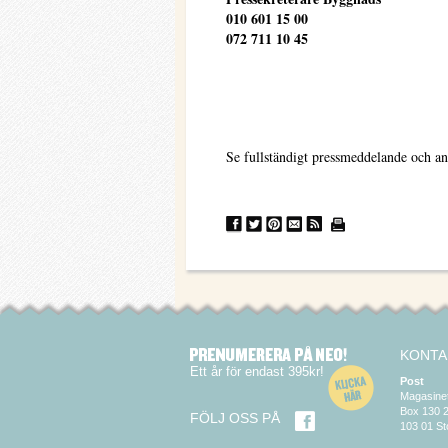
010 601 15 00
072 711 10 45
Se fullständigt pressmeddelande och an
KONTA
Ett år för endast 395kr!
Post
Magasine
Box 130 
FÖLJ OSS PÅ
103 01 S