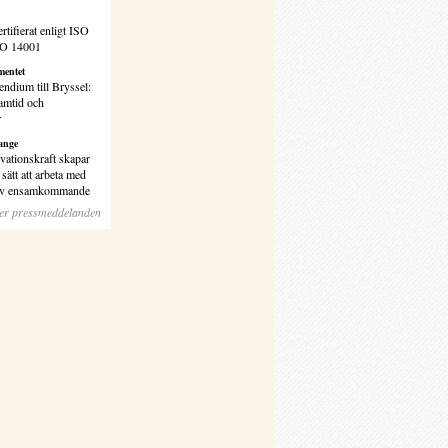
rtifierat enligt ISO
SO 14001
entet
endium till Bryssel:
amtid och
r
ange
vationskraft skapar
sätt att arbeta med
 av ensamkommande
ler pressmeddelanden