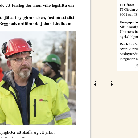
de ett förslag där man ville lagstifta om
IT Gården
IT Gården ce
9001 och I
t själva i byggbranschen, fast på ett sätt
Europaparlam
r Byggnads ordförande Johan Lindholm.
Sök resestip
Unionens fr
nyckelfrågo
Reach for Ch
Svensk inno
banbrytande 
integration
f
jligheter att skaffa sig ett yrke i