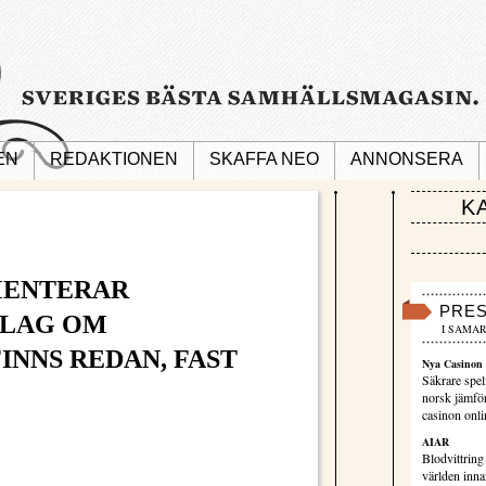
EN
REDAKTIONEN
SKAFFA NEO
ANNONSERA
K
ENTERAR
PRE
SLAG OM
I SAMAR
INNS REDAN, FAST
Nya Casinon 
Säkrare spel
norsk jämför
casinon onli
AIAR
Blodvittring
världen innan