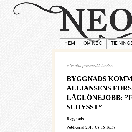
HEM
OM NEO
TIDNING
« Se alla pressmeddelanden
BYGGNADS KOMM
ALLIANSENS FÖR
LÅGLÖNEJOBB: ”F
SCHYSST”
Byggnads
Publicerad 2017-08-16 16:58