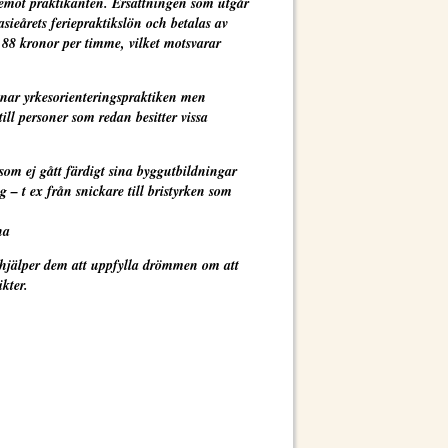
 emot praktikanten. Ersättningen som utgår
asieårets feriepraktikslön och betalas av
 88 kronor per timme, vilket motsvarar
nar yrkesorienteringspraktiken men
ill personer som redan besitter vissa
som ej gått färdigt sina byggutbildningar
g – t ex från snickare till bristyrken som
na
ch hjälper dem att uppfylla drömmen om att
ikter.