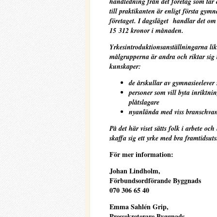
handledning från det företag som tar
till praktikanten är enligt första gymn
företaget. I dagsläget handlar det om
15 312 kronor i månaden.
Yrkesintroduktionsanställningarna
lik
målgrupperna är andra och riktar sig t
kunskaper:
de årskullar av gymnasieelever 
personer som vill byta inriktnin
plåtslagare
nyanlända med viss branschva
På det här viset sätts folk i arbete o
skaffa sig ett yrke med bra framtidsuts
För mer information:
Johan Lindholm,
Förbundsordförande Byggnads
070 306 65 40
Emma Sahlén Grip,
Pressekreterare Byggnads