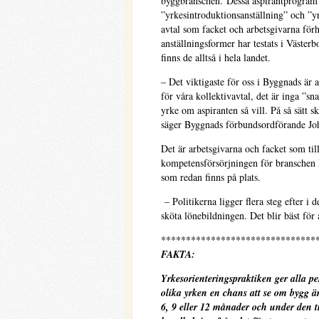
byggbranschen. Dessa aspirantprogram 
”yrkesintroduktionsanställning” och ”y
avtal som facket och arbetsgivarna för
anställningsformer har testats i Västerb
finns de alltså i hela landet.
– Det viktigaste för oss i Byggnads är
för våra kollektivavtal, det är inga ”sna
yrke om aspiranten så vill. På så sätt 
säger Byggnads förbundsordförande J
Det är arbetsgivarna och facket som t
kompetensförsörjningen för branschen k
som redan finns på plats.
– Politikerna ligger flera steg efter i 
sköta lönebildningen. Det blir bäst för
*******************************
FAKTA:
Yrkesorienteringspraktiken
ger alla pe
olika yrken en chans att se om bygg ä
6, 9 eller 12 månader och under den 