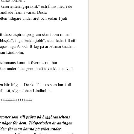
kallas formellt
rkesorienteringspraktik” och finns med i de
handlade fram i våras. Dessa
otten tidigare under året och sedan 1 juli
 att dessa aspirantprogram sker inom ramen
bbspår”, inga ”enkla jobb”, utan leder till ett
skapas inga A- och B-lag på arbetsmarknaden,
ohan Lindholm.
illsammans kommit överens om hur
an underlättas genom att utveckla de avtal
den här frågan. De ska låta oss som har koll
 alla så, säger Johan Lindholm.
****************
rsoner som vill pröva på byggbranschens
r något för dem. Tidsperioden är antingen
tiden får man känna på yrket under