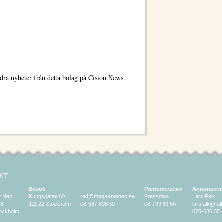
dra nyheter från detta bolag på
Cision News
.
KT
Besök
Prenumeration
Annonseri
t Neo
Kungsgatan 60
red@magasinetneo.se
Pressdata
Lars Falk
28
111 22 Stockholm
08-587 898 60
08-799 63 64
larsfalk@fa
tockholm
070-686 35 