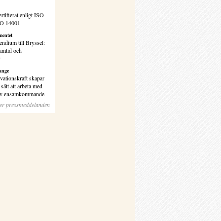
rtifierat enligt ISO
SO 14001
entet
endium till Bryssel:
amtid och
r
ange
vationskraft skapar
sätt att arbeta med
 av ensamkommande
ler pressmeddelanden