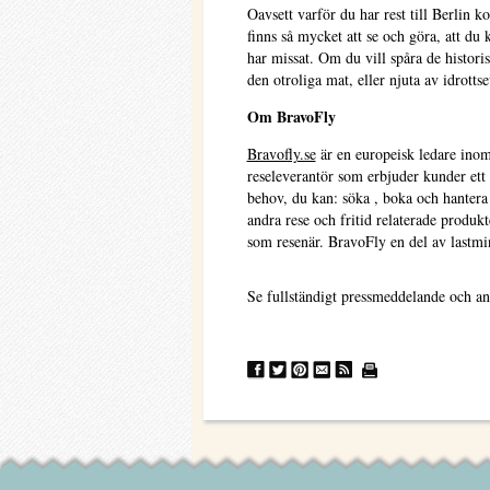
Oavsett varför du har rest till Berlin k
finns så mycket att se och göra, att du 
har missat. Om du vill spåra de histori
den otroliga mat, eller njuta av idrot
Om BravoFly
Bravofly.se
är en europeisk ledare inom
reseleverantör som erbjuder kunder ett 
behov, du kan: söka , boka och hantera 
andra rese och fritid relaterade produkte
som resenär. BravoFly en del av lastm
Se fullständigt pressmeddelande och an