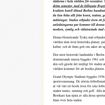
städerna i hela världen för resenärer
dröm semester, med de billigaste flyget
kvalitets hotell ibland Berlins hundra
du kan hitta allt från konst, teatrar, 
målningar. Staden erbjuder även ett fan
anledningarna par kommer till denna p
modern, rymlig och välutrustade stad 
Denna blomstrande Tyska stad erbjuder i
världen utan även historiska platser, pu
kultur, och de finns gott om saker att u
Den mest historiskt landmärke i Berlin
dominerande muren byggdes 1961 och se
den och gjorde det möjligt för staden a
världen kommer för att besöka platsen.
Grand Olympic Stadium byggdes 1936 o
sportevenemang. De största fotbollsmatc
är väl värt ett besök även för icke-fotb
staden tennis, simning och golf. Alla ä
Besökare kan njuta av alla dessa sport
finns över hela staden.