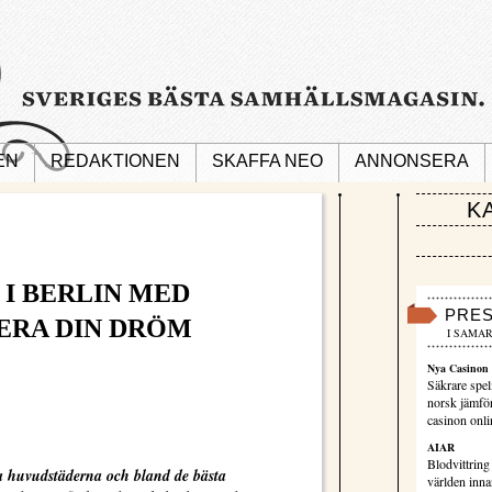
EN
REDAKTIONEN
SKAFFA NEO
ANNONSERA
K
 I BERLIN MED
PRE
ERA DIN DRÖM
I SAMAR
Nya Casinon 
Säkrare spel
norsk jämför
casinon onli
AIAR
Blodvittring
a huvudstäderna och bland de bästa
världen innan