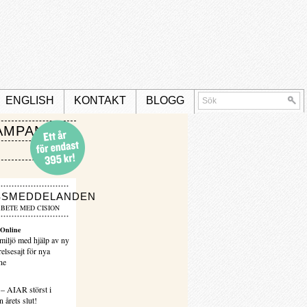
ENGLISH
KONTAKT
BLOGG
AMPANJ
SSMEDDELANDEN
BETE MED CISION
Online
miljö med hjälp av ny
elsesajt för nya
ne
 – AIAR störst i
 årets slut!