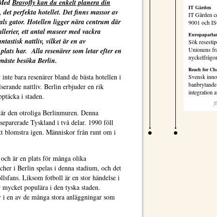
. Med
Bravofly kan du enkelt planera din
IT Gården
, det perfekta hotellet. Det finns massor av
IT Gården ce
tals gator. Hotellen ligger nära centrum där
9001 och I
gallerier, ett antal museer med vackra
Europaparlam
tastisk nattliv, vilket är en av
Sök resestip
Unionens fr
lats har. Alla resenärer som letar efter en
nyckelfrågo
måste besöka Berlin.
Reach for Ch
nte bara resenärer bland de bästa hotellen i
Svensk inno
banbrytande 
lserande nattliv. Berlin erbjuder en rik
integration
pptäcka i staden.
f
 är den otroliga Berlinmuren. Denna
parerade Tyskland i två delar. 1990 föll
tt blomstra igen. Människor från runt om i
ch är en plats för många olika
her i Berlin spelas i denna stadium, och det
ollsfans. Liksom fotboll är en stor händelse i
r mycket populära i den tyska staden.
er i en av de många stora anläggningar som