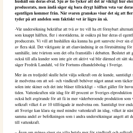
hushåll om deras elval. Sju av tio tycker att det är viktigt hur ele
producerats, men ändå säger sig bara drygt hälften veta var deras
egentligen kommer från. När svaren granskas visar det sig att fler
tyder på att andelen som faktiskt vet är lägre än så.
-Vår undersökning bekräftar att två av tre vill ha ett förnybart alternat
som knappt hälften, fler i storstäderna, är osäkra på hur deras el egent
producerats. Vi vill att hushållen ska kunna ha gott samvete över sin 
av flera skäl. Det viktigaste är att elanvändning är en förutsättning för 
samhälle, inte tvärtom som det ofta framställs i debatten. Beslutet att 
också till alla kunder som inte gör ett aktivt val blir därmed ett sätt s
säger Fredrik Landahl, vd för Fortums elhandelsbolag i Sverige.
Mer än en tredjedel skulle helst välja solkraft om de kunde, samtidigt 
är medvetna om att sol- och vindkraft behöver något annat som täcker
solen inte skiner och det inte blåser tillräckligt – vilket gäller för huv
tiden. Vattenkraften står idag för 40 procent av Sveriges elproduktion
också helt avgörande för att få in mer väderberoende produktion som 
solkraft vilket 4 av 10 tillfrågade är medvetna om. Samtidigt tror end
att Sverige kan klara sig med mindre vattenkraft än idag, vilket är näs
samma andel av befolkningen som i andra undersökningar angett att de
till vattenkraft.
– Även om många säger sig vilja betala mer för vindkraft och solkraf