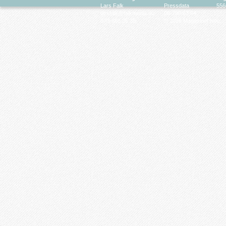
Lars Falk
Pressdata
556
larsfalk@falkmedia.eu
08-799 63 64
070-686 35 35
© 2026 Magasinet Neo