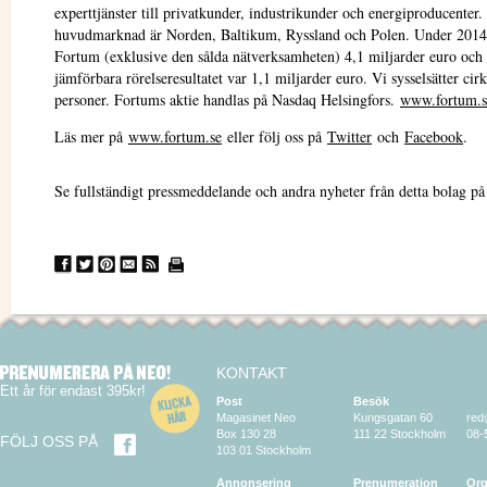
experttjänster till privatkunder, industrikunder och energiproducenter
huvudmarknad är Norden, Baltikum, Ryssland och Polen. Under 2014
Fortum (exklusive den sålda nätverksamheten) 4,1 miljarder euro och 
jämförbara rörelseresultatet var 1,1 miljarder euro. Vi sysselsätter cir
personer. Fortums aktie handlas på Nasdaq Helsingfors.
www.fortum.s
Läs mer på
www.fortum.se
eller följ oss på
Twitter
och
Facebook
.
Se fullständigt pressmeddelande och andra nyheter från detta bolag p
KONTAKT
Ett år för endast 395kr!
Post
Besök
Magasinet Neo
Kungsgatan 60
red
Box 130 28
111 22 Stockholm
08-
FÖLJ OSS PÅ
103 01 Stockholm
Annonsering
Prenumeration
Org