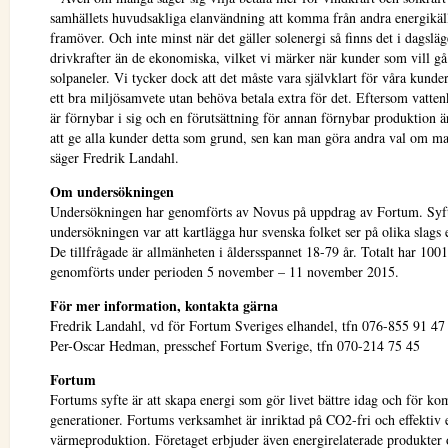
samhällets huvudsakliga elanvändning att komma från andra energikäl
framöver. Och inte minst när det gäller solenergi så finns det i dagsläg
drivkrafter än de ekonomiska, vilket vi märker när kunder som vill gå
solpaneler. Vi tycker dock att det måste vara självklart för våra kunde
ett bra miljösamvete utan behöva betala extra för det. Eftersom vatten
är förnybar i sig och en förutsättning för annan förnybar produktion är
att ge alla kunder detta som grund, sen kan man göra andra val om man
säger Fredrik Landahl.
Om undersökningen
Undersökningen har genomförts av Novus på uppdrag av Fortum. Syf
undersökningen var att kartlägga hur svenska folket ser på olika slags 
De tillfrågade är allmänheten i åldersspannet 18-79 år. Totalt har 1001
genomförts under perioden 5 november – 11 november 2015.
För mer information, kontakta gärna
Fredrik Landahl, vd för Fortum Sveriges elhandel, tfn 076-855 91 47
Per-Oscar Hedman, presschef Fortum Sverige, tfn 070-214 75 45
Fortum
Fortums syfte är att skapa energi som gör livet bättre idag och för 
generationer. Fortums verksamhet är inriktad på CO2-fri och effektiv 
värmeproduktion. Företaget erbjuder även energirelaterade produkter