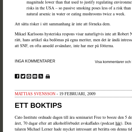
magnitude lower than that used to justify regulating environme
risks in the USA – so passive smoking poses less of a risk than
natural arsenic in water or eating mushrooms twice a week.
Att sätta risker i sitt sammanhang är inte att förneka dem.
Mikael Karlssons hysteriska respons visar naturligtvis inte att Robert 
rätt, hans artikel ska bedömas på egna meriter, men det är ändå intress
att SNF, en ofta ansedd avsändare, inte har mer på fötterna.
INGA KOMMENTARER
Visa kommentarer och
MATTIAS SVENSSON
- 19 FEBRUARI, 2009
ETT BOKTIPS
Cato Institute ordnade dagen till ära seminariet Free to booze den 5 d
året, 70 dagar efter att alkoholförbudet avskaffades (podcast
här
). Den
talaren Michael Lerner hade mycket intressant att berätta om denna t