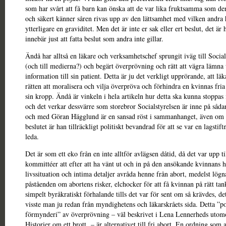
som har svårt att få barn kan önska att de var lika fruktsamma som d
och säkert känner såren rivas upp av den lättsamhet med vilken andra 
ytterligare en graviditet. Men det är inte er sak eller ert beslut, det är
innebär just att fatta beslut som andra inte gillar.
Ändå har alltså en läkare och verksamhetschef sprungit iväg till Social
(och till medierna?) och begärt överprövning och rätt att vägra lämna 
information till sin patient. Detta är ju det verkligt upprörande, att läk
rätten att moralisera och vilja överpröva och förhindra en kvinnas fria
sin kropp. Ändå är vinkeln i hela artikeln hur detta ska kunna stoppas 
och det verkar dessvärre som storebror Socialstyrelsen är inne på sådan
och med Göran Hägglund är en sansad röst i sammanhanget, även om 
beslutet är han tillräckligt politiskt bevandrad för att se var en lagstift
leda.
Det är som ett eko från en inte alltför avlägsen dåtid, då det var upp til
kommittéer att efter att ha vänt ut och in på den ansökande kvinnans h
livssituation och intima detaljer avråda henne från abort, medelst lögn
påståenden om abortens risker, elchocker för att få kvinnan på rätt tan
simpelt byråkratiskt förhalande tills det var för sent om så krävdes, det
visste man ju redan från myndighetens och läkarskråets sida. Detta ”po
förmynderi” av överprövning – väl beskrivet i Lena Lennerheds utom
Historier om ett brott
– är alternativet till fri abort. En ordning som 