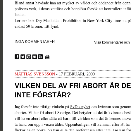
Bland annat hävdade han att mycket av våldet och dödandet från denna
polisens verk, i deras vettlösa och hopplösa försök att kontrollera inflö
landet.
Lerners bok Dry Manhattan: Prohibition in New York City finns nu p
endast 59 kronor. Ett fynd.
INGA KOMMENTARER
Visa kommentarer och
MATTIAS SVENSSON
- 17 FEBRUARI, 2009
VILKEN DEL AV FRI ABORT ÄR DE
INTE FÖRSTÅR?
Jag förstår inte riktigt vinkeln på
SvD:s nyhet
om kvinnan som genomg
aborter. Vi har fri abort i Sverige. Det betyder att det är kvinnans be
vill ha en abort eller sätta ett barn till världen som det är hennes ansva
ta hand om upp i vuxen ålder. Uppenbarligen vill kvinnan efter att ha
flickor ha en pojke. Vi kan gilla den preferensen eller inte. Jag kan för