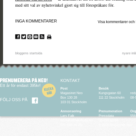
med sitt val av nyhetsvinkel gjort sig till förespråkare för.
INGA KOMMENTARER
Visa kommentarer och
bloggens startsida
nyare inl
KONTAKT
Ett år för endast 395kr!
Post
Besök
Magasinet Neo
Kungsgatan 60
red
Box 130 28
111 22 Stockholm
08-
FÖLJ OSS PÅ
103 01 Stockholm
Annonsering
Prenumeration
Org
Lars Falk
Pressdata
556
larsfalk@falkmedia.eu
08-799 63 64
070-686 35 35
© 2026 Magasinet Neo