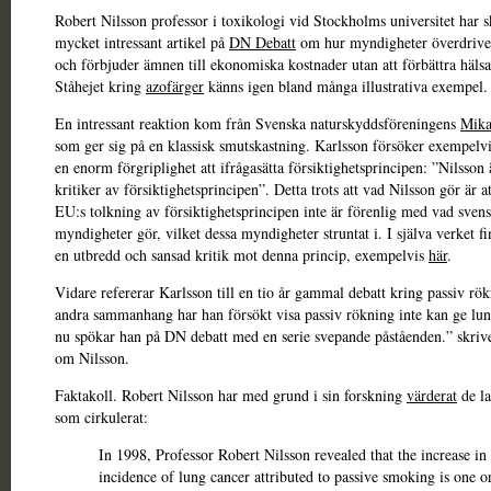
Robert Nilsson professor i toxikologi vid Stockholms universitet har s
mycket intressant artikel på
DN Debatt
om hur myndigheter överdriver
och förbjuder ämnen till ekonomiska kostnader utan att förbättra hälsa
Ståhejet kring
azofärger
känns igen bland många illustrativa exempel.
En intressant reaktion kom från Svenska naturskyddsföreningens
Mika
som ger sig på en klassisk smutskastning. Karlsson försöker exempelvis
en enorm förgriplighet att ifrågasätta försiktighetsprincipen: ”Nilsson
kritiker av försiktighetsprincipen”. Detta trots att vad Nilsson gör är a
EU:s tolkning av försiktighetsprincipen inte är förenlig med vad sven
myndigheter gör, vilket dessa myndigheter struntat i. I själva verket f
en utbredd och sansad kritik mot denna princip, exempelvis
här
.
Vidare refererar Karlsson till en tio år gammal debatt kring passiv rök
andra sammanhang har han försökt visa passiv rökning inte kan ge lu
nu spökar han på DN debatt med en serie svepande påståenden.” skriv
om Nilsson.
Faktakoll. Robert Nilsson har med grund i sin forskning
värderat
de la
som cirkulerat:
In 1998, Professor Robert Nilsson revealed that the increase in
incidence of lung cancer attributed to passive smoking is one o