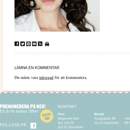
LÄMNA EN KOMMENTAR
Du måste vara
inloggad
för att kommentera.
KONTAKT
Ett år för endast 395kr!
Post
Besök
Magasinet Neo
Kungsgatan 60
red
Box 130 28
111 22 Stockholm
08-
FÖLJ OSS PÅ
103 01 Stockholm