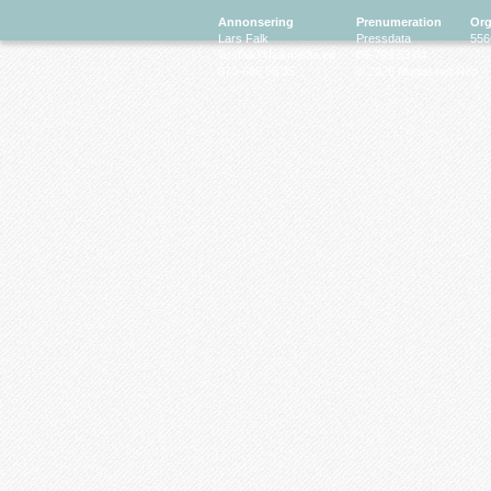
Annonsering
Prenumeration
Org
Lars Falk
Pressdata
556
larsfalk@falkmedia.eu
08-799 63 64
070-686 35 35
© 2026 Magasinet Neo