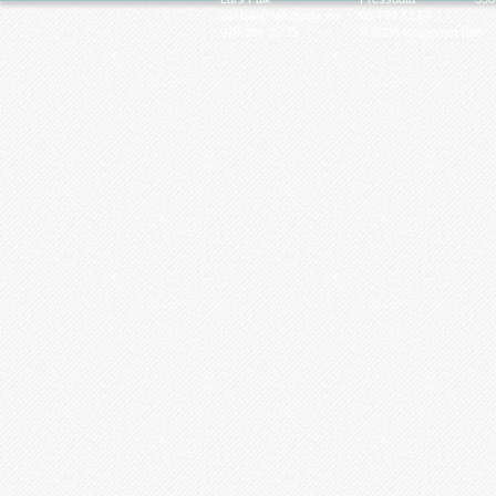
larsfalk@falkmedia.eu
08-799 63 64
070-686 35 35
© 2026 Magasinet Neo