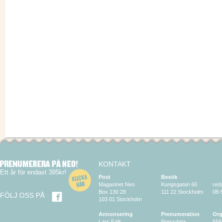
KONTAKT
Ett år för endast 395kr!
Post
Besök
Magasinet Neo
Kungsgatan 60
red
Box 130 28
111 22 Stockholm
08-
FÖLJ OSS PÅ
103 01 Stockholm
Annonsering
Prenumeration
Org
Lars Falk
Pressdata
556