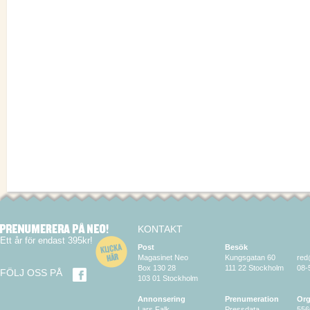
KONTAKT
Ett år för endast 395kr!
Post
Besök
Magasinet Neo
Kungsgatan 60
red
Box 130 28
111 22 Stockholm
08-
FÖLJ OSS PÅ
103 01 Stockholm
Annonsering
Prenumeration
Org
Lars Falk
Pressdata
556