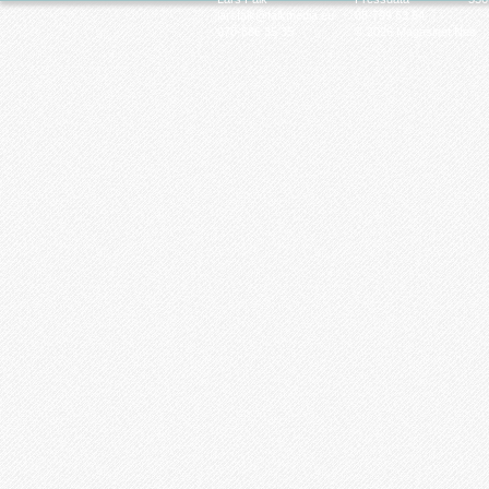
larsfalk@falkmedia.eu
08-799 63 64
070-686 35 35
© 2026 Magasinet Neo