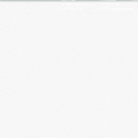
larsfalk@falkmedia.eu
08-799 63 64
070-686 35 35
© 2026 Magasinet Neo