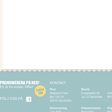
KONTAKT
Ett år för endast 395kr!
Post
Besök
Magasinet Neo
Kungsgatan 60
red
Box 130 28
111 22 Stockholm
08-
FÖLJ OSS PÅ
103 01 Stockholm
Annonsering
Prenumeration
Org
Lars Falk
Pressdata
556