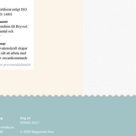
rtifierat enligt ISO
SO 14001
entet
endium till Bryssel:
amtid och
r
ange
vationskraft skapar
sätt att arbeta med
 av ensamkommande
ler pressmeddelanden
ng
Org nr
556681-8117
lkmedia.eu
35
© 2026 Magasinet Neo