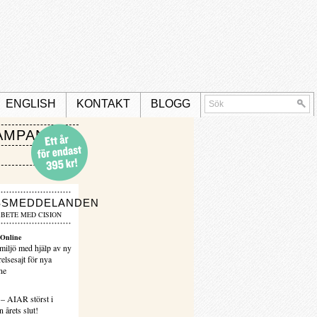
ENGLISH
KONTAKT
BLOGG
AMPANJ
SSMEDDELANDEN
BETE MED CISION
Online
miljö med hjälp av ny
elsesajt för nya
ne
 – AIAR störst i
 årets slut!