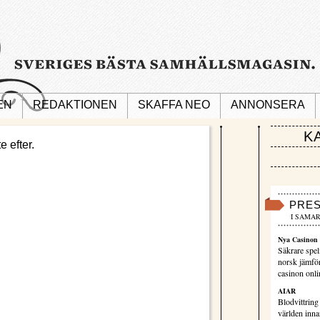
EN
REDAKTIONEN
SKAFFA NEO
ANNONSERA
K
e efter.
PRE
I SAMAR
Nya Casinon 
Säkrare spel
norsk jämför
casinon onli
AIAR
Blodvittring
världen innan