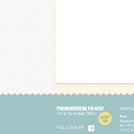
KONTA
Ett år för endast 395kr!
Post
Magasine
Box 130 
FÖLJ OSS PÅ
103 01 S