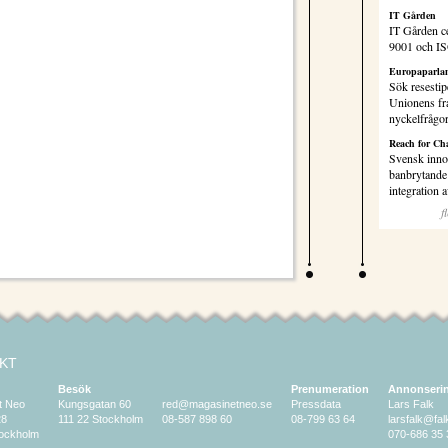
IT Gården
IT Gården ce
9001 och I
Europaparlam
Sök resestip
Unionens fr
nyckelfrågo
Reach for Ch
Svensk inno
banbrytande 
integration
f
KT
Besök
Prenumeration
Annonseri
t Neo
Kungsgatan 60
red@magasinetneo.se
Pressdata
Lars Falk
28
111 22 Stockholm
08-587 898 60
08-799 63 64
larsfalk@fa
tockholm
070-686 35 